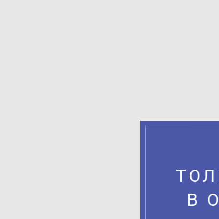
ТОЛ
В 